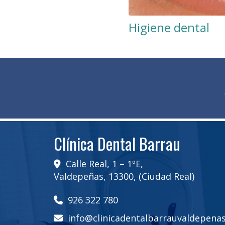
Higiene dental
Clínica Dental Barrau
Calle Real, 1 – 1ºE,
Valdepeñas
,
13300
,
(Ciudad Real)
926 322 780
info
clinicadentalbarrauvaldepena