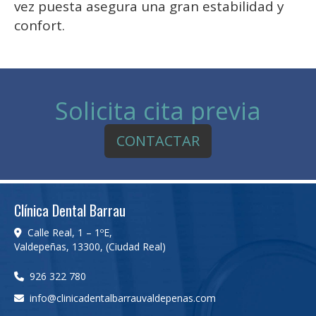
vez puesta asegura una gran estabilidad y
confort.
Solicita cita previa
CONTACTAR
Clínica Dental Barrau
Calle Real, 1 – 1ºE,
Valdepeñas
,
13300
,
(Ciudad Real)
926 322 780
info
clinicadentalbarrauvaldepenas.com