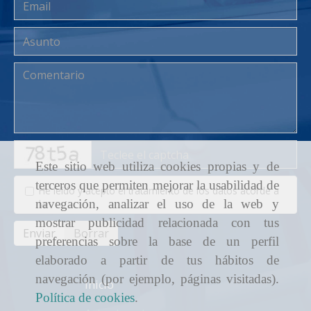
captcha
Este sitio web utiliza cookies propias y de
terceros que permiten mejorar la usabilidad de
He leído y acepto el tratamiento de los datos acorde a
navegación, analizar el uso de la web y
la
política de privacidad
mostrar publicidad relacionada con tus
Enviar
Borrar
preferencias sobre la base de un perfil
elaborado a partir de tus hábitos de
navegación (por ejemplo, páginas visitadas).
Inicio
Política de cookies
.