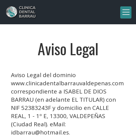
Aviso Legal
Aviso Legal del dominio
www.clinicadentalbarrauvaldepenas.com
correspondiente a
ISABEL DE DIOS
BARRAU
(en adelante EL TITULAR) con
NIF
52383243F
y domicilio en
CALLE
REAL, 1 - 1º E
,
13300
,
VALDEPEÑAS
(
Ciudad Real
). eMail:
idbarrau@hotmail.es
.