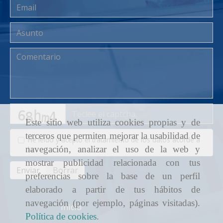
captcha
Este sitio web utiliza cookies propias y de
terceros que permiten mejorar la usabilidad de
He leído y acepto el tratamiento de los datos acorde a
navegación, analizar el uso de la web y
la
política de privacidad
mostrar publicidad relacionada con tus
Enviar
Borrar
preferencias sobre la base de un perfil
elaborado a partir de tus hábitos de
navegación (por ejemplo, páginas visitadas).
Inicio
Política de cookies
.