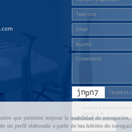
s.com
captcha
He leído y acepto el trata
acorde a la
política de pri
erceros que permiten mejorar la usabilidad de navegación,
 de un perfil elaborado a partir de tus hábitos de navegac
Enviar
Borrar