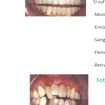
Si su
-Movi
-Encí
-Sang
-Fle
-Retr
Fot