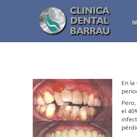
IN
En la
perio
Pero
el 40
infec
pérdi