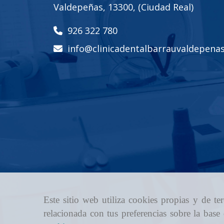
Valdepeñas
,
13300
,
(Ciudad Real)
926 322 780
info
clinicadentalbarrauvaldepena
Este sitio web utiliza cookies propias y de t
relacionada con tus preferencias sobre la base