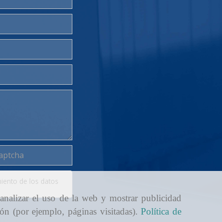
miento de los datos
vacidad
 analizar el uso de la web y mostrar publicidad
ión (por ejemplo, páginas visitadas).
Política de