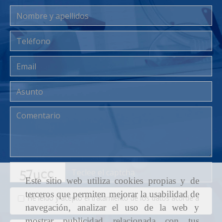
captcha
Este sitio web utiliza cookies propias y de
terceros que permiten mejorar la usabilidad de
He leído y acepto el tratamiento de los datos acorde a
navegación, analizar el uso de la web y
la
política de privacidad
mostrar publicidad relacionada con tus