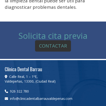
la limpieza dental puede ser útil para
diagnosticar problemas dentales.
Solicita cita previa
CONTACTAR
Clínica Dental Barrau
Calle Real, 1 – 1ºE,
Valdepeñas
,
13300
,
(Ciudad Real)
926 322 780
info
clinicadentalbarrauvaldepenas.com