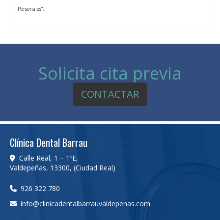
Personales”..
Solicita cita previa
CONTACTAR
Clínica Dental Barrau
Calle Real, 1 – 1ºE,
Valdepeñas
,
13300
,
(Ciudad Real)
926 322 780
info
clinicadentalbarrauvaldepenas.com